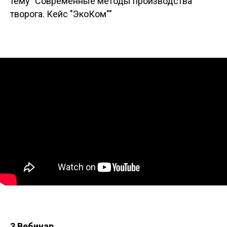
тему "Современные методы производства
творога. Кейс "ЭкоКом""
3 Вебинар